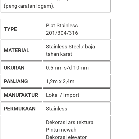
(pengkaratan logam).
Plat Stainless
TYPE
201/304/316
Stainless Steel / baja
MATERIAL
tahan karat
UKURAN
0.5mm s/d 10mm
PANJANG
1,2m x 2,4m
MANUFAKTUR
Lokal / Import
PERMUKAAN
Stainless
Dekorasi arsitektural
Pintu mewah
Dekorasi elevator