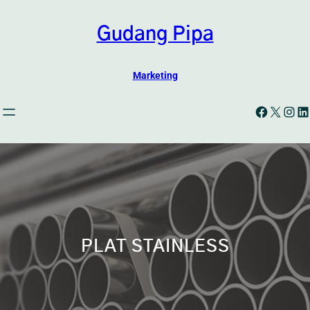
Skip
to
Gudang Pipa
content
Marketing
Facebook
X
Instagram
LinkedIn
PLAT STAINLESS