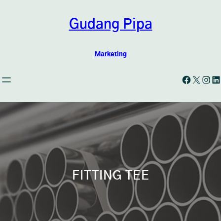
Skip
to
Gudang Pipa
content
Marketing
Facebook
X
Instagram
LinkedIn
FITTING TEE