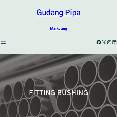
Skip
to
Gudang Pipa
content
Marketing
Facebook
X
Instagram
LinkedIn
FITTING BUSHING