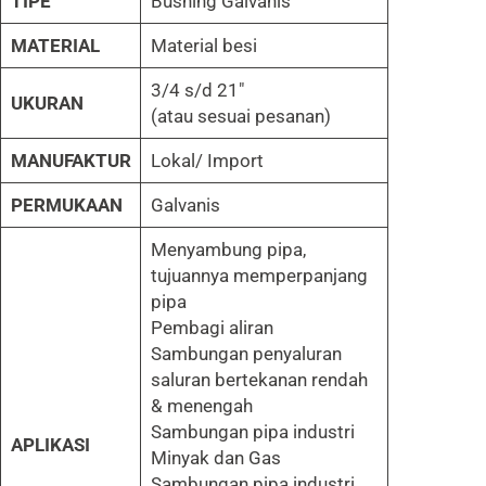
TIPE
Bushing Galvanis
MATERIAL
Material besi
3/4 s/d 21″
UKURAN
(atau sesuai pesanan)
MANUFAKTUR
Lokal/ Import
PERMUKAAN
Galvanis
Menyambung pipa,
tujuannya memperpanjang
pipa
Pembagi aliran
Sambungan penyaluran
saluran bertekanan rendah
& menengah
Sambungan pipa industri
APLIKASI
Minyak dan Gas
Sambungan pipa industri