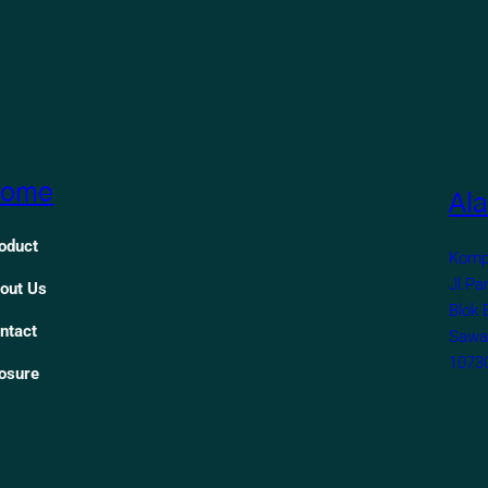
ome
Al
oduct
Komp
Jl.Pa
out Us
Blok 
ntact
Sawah
1073
osure